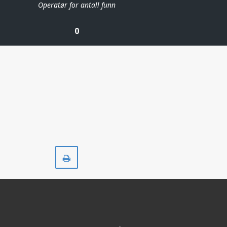
Operatør for antall funn
0
Skriv
ut