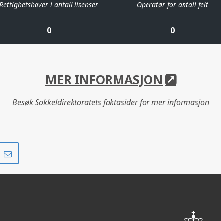
Rettighetshaver i antall lisenser
Operatør for antall felt
0
0
MER INFORMASJON
Besøk Sokkeldirektoratets faktasider for mer informasjon
Del
Del
på
i
r
LinkedIn
e-
post