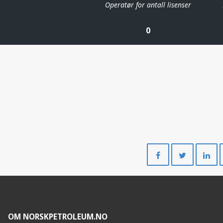
Operatør for antall lisenser
0
Del
Del
på
på
Facebook
Twitte
OM NORSKPETROLEUM.NO