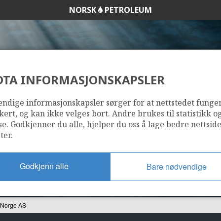
NORSK
PETROLEUM
DTA INFORMASJONSKAPSLER
X PETROLEUM NOR
ndige informasjonskapsler sørger for at nettstedet funge
kert, og kan ikke velges bort. Andre brukes til statistikk o
se. Godkjenner du alle, hjelper du oss å lage bedre nettsid
ter.
Godkjenn alle
Bare nødvendige
 Norge AS