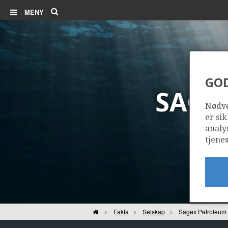
Søk
MENY
GO
SAGE
Nødve
er sik
analy
tjenes
Hjem
Fakta
Selskap
Sagex Petroleum