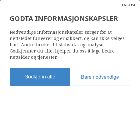
ENGLISH
Søk
N
P
MENY
GODTA INFORMASJONSKAPSLER
Ordlist
Energik
SERICA ENERGY NORGE AS
Nødvendige informasjonskapsler sørger for at
nettstedet fungerer og er sikkert, og kan ikke velges
bort. Andre brukes til statistikk og analyse.
Godkjenner du alle, hjelper du oss å lage bedre
nettsider og tjenester.
Operatør for antall lisenser
0
Godkjenn alle
Bare nødvendige
Rettighetshaver i antall lisenser
0
Operatør for antall felt
0
Operatør for antall funn
0