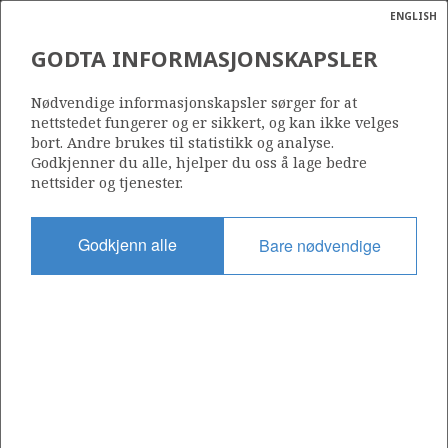
ENGLISH
Søk
N
P
MENY
GODTA INFORMASJONSKAPSLER
Ordlist
Energik
SKEIE ENERGY AS
Nødvendige informasjonskapsler sørger for at
nettstedet fungerer og er sikkert, og kan ikke velges
bort. Andre brukes til statistikk og analyse.
Godkjenner du alle, hjelper du oss å lage bedre
nettsider og tjenester.
Operatør for antall lisenser
0
Godkjenn alle
Bare nødvendige
Rettighetshaver i antall lisenser
0
Operatør for antall felt
0
Operatør for antall funn
0