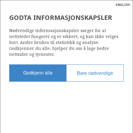
ENGLISH
Søk
N
P
MENY
GODTA INFORMASJONSKAPSLER
Ordlist
Energik
SPRING ENERGY EXPLORATION
Nødvendige informasjonskapsler sørger for at
AS
nettstedet fungerer og er sikkert, og kan ikke velges
bort. Andre brukes til statistikk og analyse.
Godkjenner du alle, hjelper du oss å lage bedre
nettsider og tjenester.
Operatør for antall lisenser
0
Godkjenn alle
Bare nødvendige
Rettighetshaver i antall lisenser
0
Operatør for antall felt
0
Operatør for antall funn
0