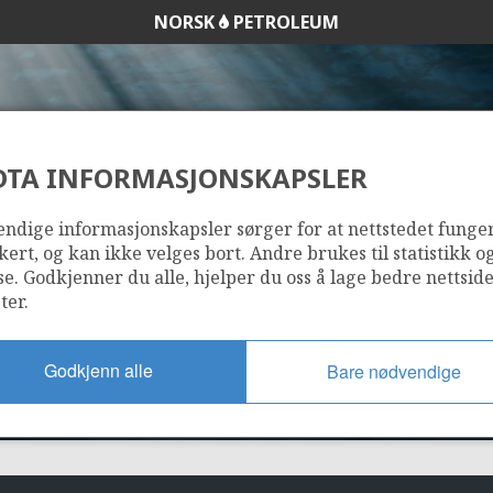
NORSK
PETROLEUM
DTA INFORMASJONSKAPSLER
STATOILHYDRO AS
ndige informasjonskapsler sørger for at nettstedet funge
kert, og kan ikke velges bort. Andre brukes til statistikk o
se. Godkjenner du alle, hjelper du oss å lage bedre nettsid
ter.
Godkjenn alle
Bare nødvendige