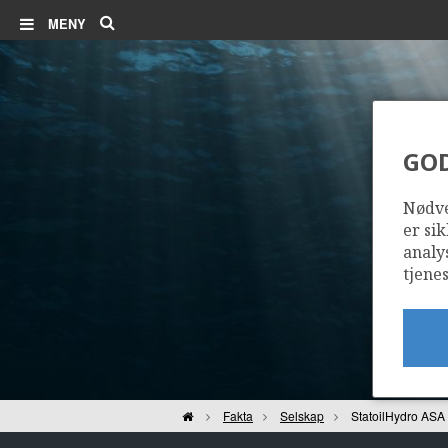
Søk
MENY
GO
Nødve
er sik
analy
tjenes
Hjem
Fakta
Selskap
StatoilHydro ASA