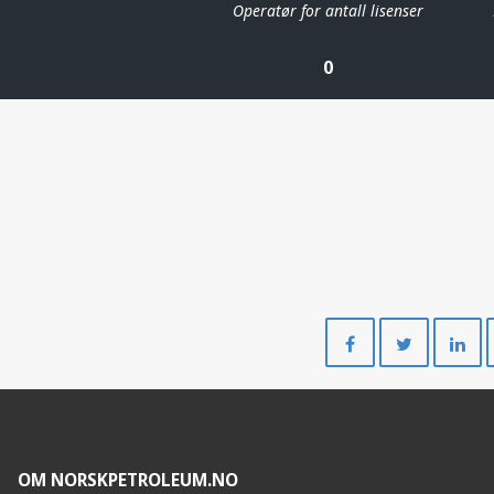
Operatør for antall lisenser
0
Del
Del
på
på
Facebook
Twitte
OM NORSKPETROLEUM.NO