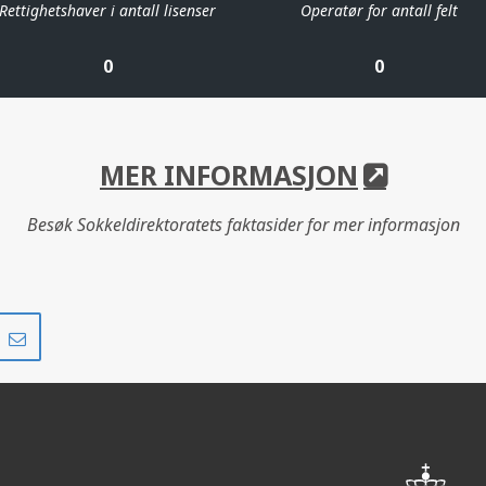
Rettighetshaver i antall lisenser
Operatør for antall felt
0
0
MER INFORMASJON
Besøk Sokkeldirektoratets faktasider for mer informasjon
Del
Del
på
i
r
LinkedIn
e-
post