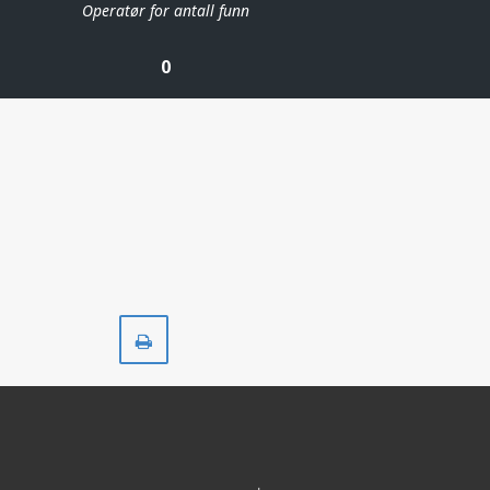
Operatør for antall funn
0
Skriv
ut