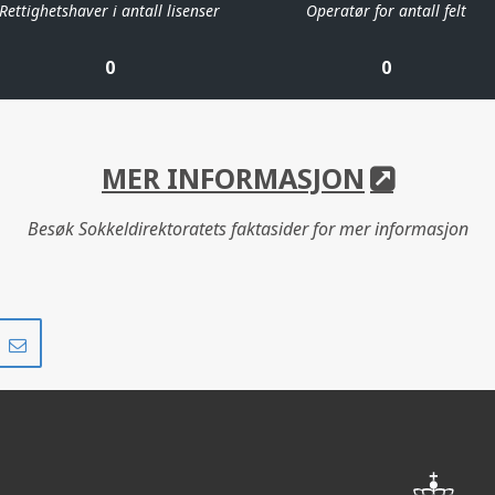
Rettighetshaver i antall lisenser
Operatør for antall felt
0
0
MER INFORMASJON
Besøk Sokkeldirektoratets faktasider for mer informasjon
Del
Del
på
i
r
LinkedIn
e-
post