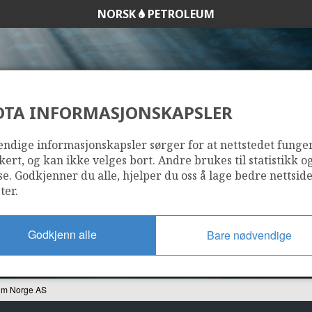
NORSK
PETROLEUM
DTA INFORMASJONSKAPSLER
AN PETROLEUM N
ndige informasjonskapsler sørger for at nettstedet funge
kert, og kan ikke velges bort. Andre brukes til statistikk o
se. Godkjenner du alle, hjelper du oss å lage bedre nettsid
ter.
Godkjenn alle
Bare nødvendige
eum Norge AS