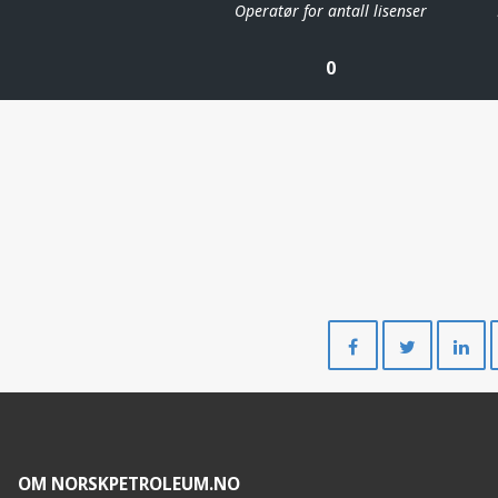
Operatør for antall lisenser
0
Del
Del
på
på
Facebook
Twitte
OM NORSKPETROLEUM.NO