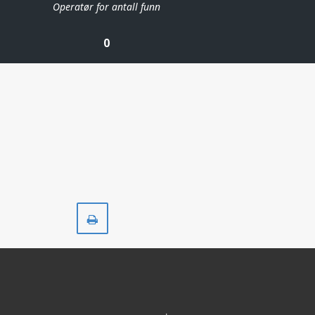
Operatør for antall funn
0
Skriv
ut