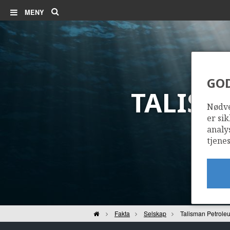
Søk
MENY
GO
TALISM
Nødve
er sik
analy
tjenes
Hjem
Fakta
Selskap
Talisman Petrol