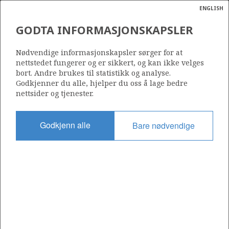
ENGLISH
Søk
N
P
MENY
GODTA INFORMASJONSKAPSLER
Ordlist
Energik
UGLAND CONSTRUCTION
Nødvendige informasjonskapsler sørger for at
COMPANY AS
nettstedet fungerer og er sikkert, og kan ikke velges
bort. Andre brukes til statistikk og analyse.
Godkjenner du alle, hjelper du oss å lage bedre
nettsider og tjenester.
Operatør for antall lisenser
0
Godkjenn alle
Bare nødvendige
Rettighetshaver i antall lisenser
0
Operatør for antall felt
0
Operatør for antall funn
0