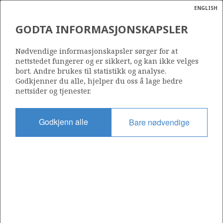
ENGLISH
Søk
N
P
MENY
GODTA INFORMASJONSKAPSLER
Ordlist
Energik
VÅR ENERGI AS
Nødvendige informasjonskapsler sørger for at
nettstedet fungerer og er sikkert, og kan ikke velges
bort. Andre brukes til statistikk og analyse.
Godkjenner du alle, hjelper du oss å lage bedre
nettsider og tjenester.
Operatør for antall lisenser
0
Godkjenn alle
Bare nødvendige
Rettighetshaver i antall lisenser
0
Operatør for antall felt
0
Operatør for antall funn
0