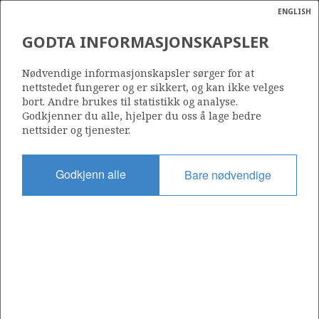
ENGLISH
Søk
N
P
MENY
GODTA INFORMASJONSKAPSLER
Ordlist
Energik
VNG NORGE AS
Nødvendige informasjonskapsler sørger for at
nettstedet fungerer og er sikkert, og kan ikke velges
bort. Andre brukes til statistikk og analyse.
Godkjenner du alle, hjelper du oss å lage bedre
nettsider og tjenester.
Operatør for antall lisenser
0
Godkjenn alle
Bare nødvendige
Rettighetshaver i antall lisenser
0
Operatør for antall felt
0
Operatør for antall funn
0