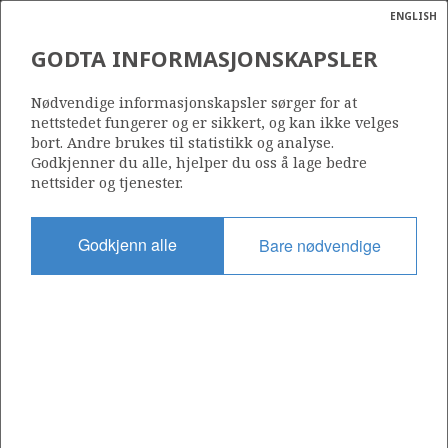
ENGLISH
Søk
N
P
MENY
GODTA INFORMASJONSKAPSLER
Ordlist
Energik
VOLVO PETROLEUM NORGE A/S
Nødvendige informasjonskapsler sørger for at
nettstedet fungerer og er sikkert, og kan ikke velges
bort. Andre brukes til statistikk og analyse.
Godkjenner du alle, hjelper du oss å lage bedre
nettsider og tjenester.
Operatør for antall lisenser
0
Godkjenn alle
Bare nødvendige
Rettighetshaver i antall lisenser
0
Operatør for antall felt
0
Operatør for antall funn
0