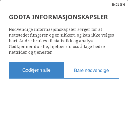
ENGLISH
Søk
N
P
MENY
GODTA INFORMASJONSKAPSLER
HELIKOPTERDEKK PÅ
Ordlist
Energik
GUDRUN-PLATTFORMEN
Nødvendige informasjonskapsler sørger for at
nettstedet fungerer og er sikkert, og kan ikke velges
bort. Andre brukes til statistikk og analyse.
Godkjenner du alle, hjelper du oss å lage bedre
nettsider og tjenester.
Foto: Harald Pettersen - Statoil
Godkjenn alle
Bare nødvendige