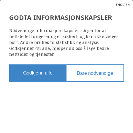
ENGLISH
Søk
N
P
MENY
GODTA INFORMASJONSKAPSLER
BILDE FRA GUDRUN-
Ordlist
Energik
PLATTFORMEN
Nødvendige informasjonskapsler sørger for at
nettstedet fungerer og er sikkert, og kan ikke velges
bort. Andre brukes til statistikk og analyse.
Godkjenner du alle, hjelper du oss å lage bedre
nettsider og tjenester.
Foto: Harald Pettersen - Statoil
Godkjenn alle
Bare nødvendige