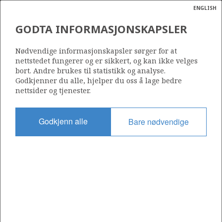
ENGLISH
Søk
N
P
MENY
GODTA INFORMASJONSKAPSLER
SILHOUETTE
Ordlist
Energik
Nødvendige informasjonskapsler sørger for at
nettstedet fungerer og er sikkert, og kan ikke velges
bort. Andre brukes til statistikk og analyse.
Godkjenner du alle, hjelper du oss å lage bedre
Foto: Øyvind Sætre, ConocoPhillips
nettsider og tjenester.
Godkjenn alle
Bare nødvendige