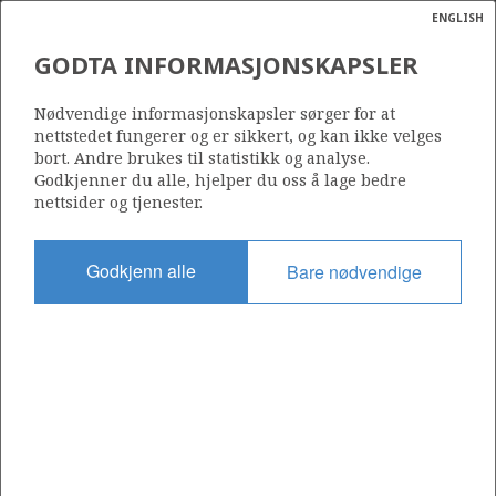
ENGLISH
Søk
N
P
MENY
GODTA INFORMASJONSKAPSLER
ACERGY PIPER LEGGER
Ordlist
Energik
LANGELED VED SLEIPNER
Nødvendige informasjonskapsler sørger for at
nettstedet fungerer og er sikkert, og kan ikke velges
ØST-FELTET
bort. Andre brukes til statistikk og analyse.
Godkjenner du alle, hjelper du oss å lage bedre
nettsider og tjenester.
Foto: Kim Laland/Statoil
Godkjenn alle
Bare nødvendige