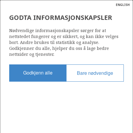
ENGLISH
Søk
N
P
MENY
GODTA INFORMASJONSKAPSLER
SLEIPNER A PLATFORMEN
Ordlist
Energik
Nødvendige informasjonskapsler sørger for at
nettstedet fungerer og er sikkert, og kan ikke velges
bort. Andre brukes til statistikk og analyse.
Godkjenner du alle, hjelper du oss å lage bedre
Foto: Øyvind Hagen - Statoil
nettsider og tjenester.
Godkjenn alle
Bare nødvendige