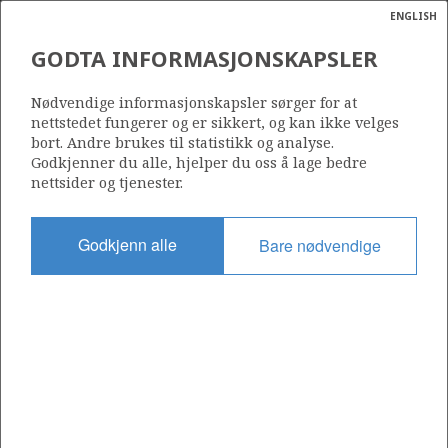
ENGLISH
Søk
N
P
MENY
GODTA INFORMASJONSKAPSLER
VALHALL FELTET
Ordlist
Energik
Nødvendige informasjonskapsler sørger for at
nettstedet fungerer og er sikkert, og kan ikke velges
bort. Andre brukes til statistikk og analyse.
Godkjenner du alle, hjelper du oss å lage bedre
Foto: BP
nettsider og tjenester.
Godkjenn alle
Bare nødvendige