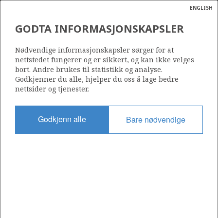
ENGLISH
Søk
N
P
MENY
GODTA INFORMASJONSKAPSLER
Ordlist
Energik
Nødvendige informasjonskapsler sørger for at
nettstedet fungerer og er sikkert, og kan ikke velges
bort. Andre brukes til statistikk og analyse.
Godkjenner du alle, hjelper du oss å lage bedre
nettsider og tjenester.
Godkjenn alle
Bare nødvendige