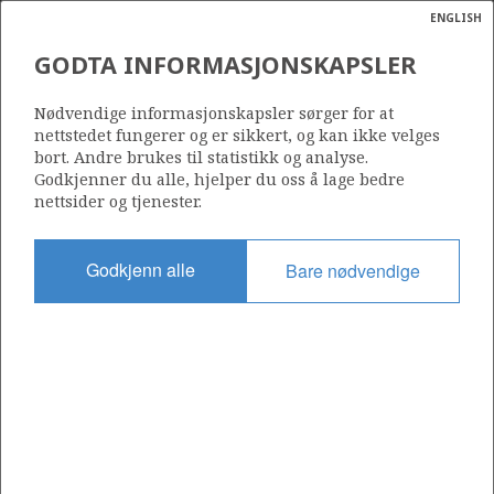
ENGLISH
Søk
N
P
MENY
GODTA INFORMASJONSKAPSLER
HAV
Ordlist
Energik
Nødvendige informasjonskapsler sørger for at
nettstedet fungerer og er sikkert, og kan ikke velges
bort. Andre brukes til statistikk og analyse.
Godkjenner du alle, hjelper du oss å lage bedre
Foto: OD
nettsider og tjenester.
Godkjenn alle
Bare nødvendige