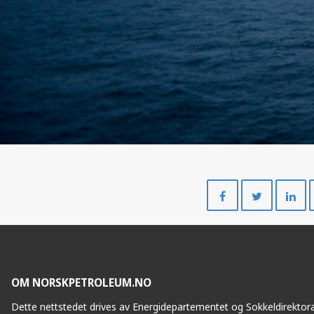
Del
Del
på
på
Facebook
Twitte
OM NORSKPETROLEUM.NO
Dette nettstedet drives av Energidepartementet og Sokkeldirektorat