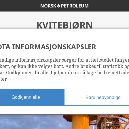
NORSK
PETROLEUM
KVITEBJØRN
DTA INFORMASJONSKAPSLER
n/Statoil
ndige informasjonskapsler sørger for at nettstedet funge
kert, og kan ikke velges bort. Andre brukes til statistikk o
se. Godkjenner du alle, hjelper du oss å lage bedre nettsid
ter.
Godkjenn alle
Bare nødvendige