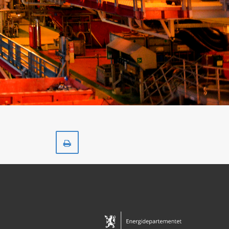
Skriv
ut