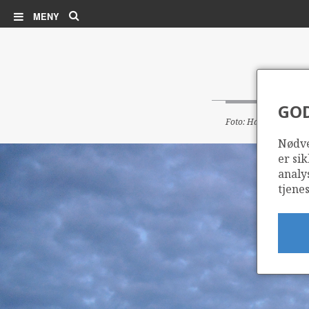
Søk
MENY
GO
Foto: Harald Petterse
Nødve
er sik
analy
tjenes