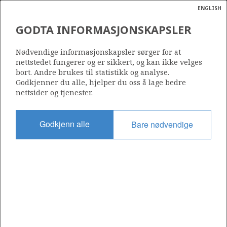
ENGLISH
Søk
N
P
MENY
GODTA INFORMASJONSKAPSLER
ELDFISK PLATTFORMEN
Ordlist
Energik
Nødvendige informasjonskapsler sørger for at
nettstedet fungerer og er sikkert, og kan ikke velges
bort. Andre brukes til statistikk og analyse.
Godkjenner du alle, hjelper du oss å lage bedre
Foto: OED
nettsider og tjenester.
Godkjenn alle
Bare nødvendige