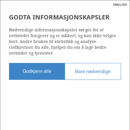
ENGLISH
Søk
N
P
MENY
GODTA INFORMASJONSKAPSLER
Ordlist
Energik
Nødvendige informasjonskapsler sørger for at
nettstedet fungerer og er sikkert, og kan ikke velges
bort. Andre brukes til statistikk og analyse.
Godkjenner du alle, hjelper du oss å lage bedre
nettsider og tjenester.
Godkjenn alle
Bare nødvendige