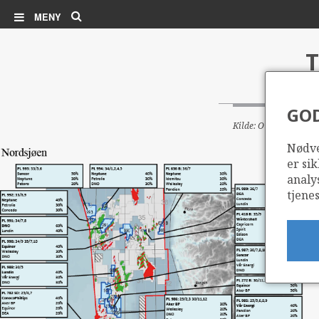
Søk
MENY
T
GO
Kilde: Oljedirektorate
Nødve
er sik
analy
tjenes