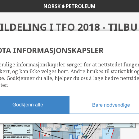
NORSK
PETROLEUM
ILDELING I TFO 2018 - TILB
DTA INFORMASJONSKAPSLER
t
ndige informasjonskapsler sørger for at nettstedet funge
kert, og kan ikke velges bort. Andre brukes til statistikk o
se. Godkjenner du alle, hjelper du oss å lage bedre nettsid
ter.
Godkjenn alle
Bare nødvendige