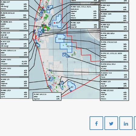
Del
Del
på
på
Facebook
Twitte