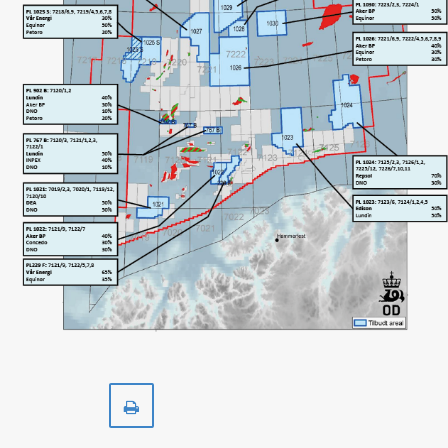
Skriv
ut