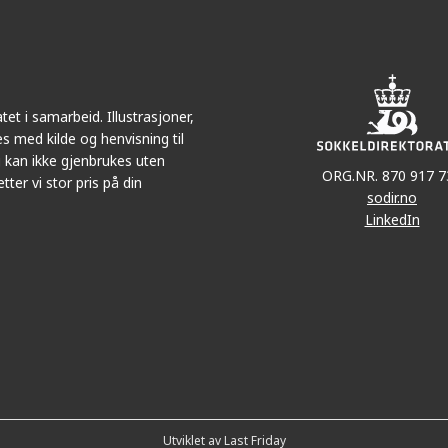
post
et i samarbeid. Illustrasjoner,
s med kilde og henvisning til
 kan ikke gjenbrukes uten
ORG.NR. 870 917 7
tter vi stor pris på din
sodir.no
LinkedIn
Utviklet av Last Friday