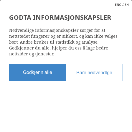
ENGLISH
Søk
N
P
MENY
GODTA INFORMASJONSKAPSLER
Ordlist
Energik
Nødvendige informasjonskapsler sørger for at
nettstedet fungerer og er sikkert, og kan ikke velges
bort. Andre brukes til statistikk og analyse.
Godkjenner du alle, hjelper du oss å lage bedre
nettsider og tjenester.
Godkjenn alle
Bare nødvendige