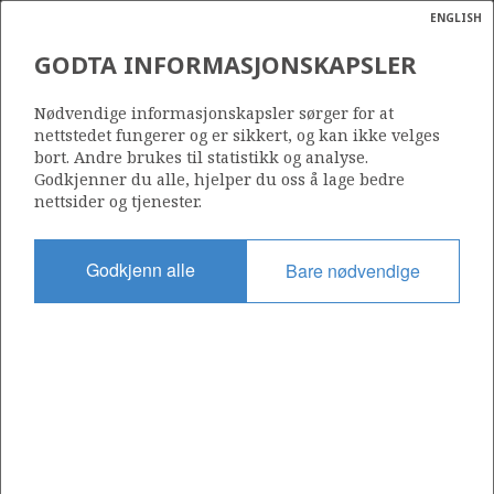
ENGLISH
Søk
N
P
MENY
GODTA INFORMASJONSKAPSLER
Ordlist
Energik
Nødvendige informasjonskapsler sørger for at
nettstedet fungerer og er sikkert, og kan ikke velges
bort. Andre brukes til statistikk og analyse.
Godkjenner du alle, hjelper du oss å lage bedre
nettsider og tjenester.
Godkjenn alle
Bare nødvendige