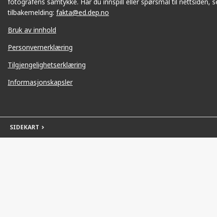
fotografens samtykke. Har du innspill eller spørsmål til nettsiden, se
tilbakemelding:
fakta@ed.dep.no
Bruk av innhold
Personvernerklæring
Tilgjengelighetserklæring
Informasjonskapsler
SIDEKART