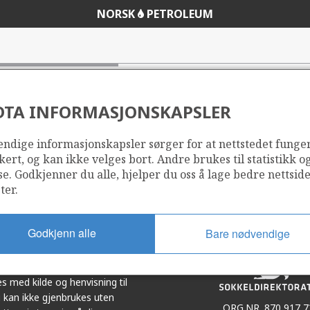
NORSK
PETROLEUM
DTA INFORMASJONSKAPSLER
ndige informasjonskapsler sørger for at nettstedet funge
Del
Del
kert, og kan ikke velges bort. Andre brukes til statistikk o
på
i
se. Godkjenner du alle, hjelper du oss å lage bedre nettsid
r
LinkedIn
e-
ter.
post
Godkjenn alle
Bare nødvendige
et i samarbeid. Illustrasjoner,
s med kilde og henvisning til
 kan ikke gjenbrukes uten
ORG.NR. 870 917 7