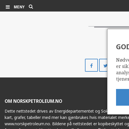
Søk
MENY
GO
Nødve
Del
Del
er sik
på
på
analy
Facebook
Twitte
tjenes
OM NORSKPETROLEUM.NO
Dette nettstedet drives av Energidepartementet og Sokkeldirektorat
kart, grafer, tabeller med mer kan gjenbrukes hvis materialet merke
www.norskpetroleum.no. Bildene på nettstedet er kopibeskyttet og