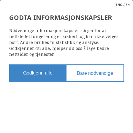
ENGLISH
Søk
N
P
MENY
GODTA INFORMASJONSKAPSLER
SESISMIKKANALYSE
Ordlist
Energik
Nødvendige informasjonskapsler sørger for at
nettstedet fungerer og er sikkert, og kan ikke velges
bort. Andre brukes til statistikk og analyse.
Godkjenner du alle, hjelper du oss å lage bedre
Foto: OD
nettsider og tjenester.
Godkjenn alle
Bare nødvendige