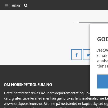
Søk
MENY
GO
Nødve
Del
Del
er sik
på
på
analy
Facebook
Twitte
tjenes
OM NORSKPETROLEUM.NO
Dette nettstedet drives av Energidepartementet og Sokkeldirektorat
kart, grafer, tabeller med mer kan gjenbrukes hvis materialet merke
www.norskpetroleum.no. Bildene på nettstedet er kopibeskyttet og