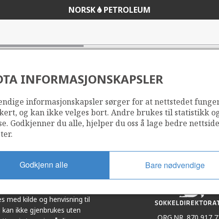
NORSK
PETROLEUM
DTA INFORMASJONSKAPSLER
ndige informasjonskapsler sørger for at nettstedet funge
Del
Del
kert, og kan ikke velges bort. Andre brukes til statistikk o
på
i
se. Godkjenner du alle, hjelper du oss å lage bedre nettsid
r
LinkedIn
e-
ter.
post
Godkjenn alle
Bare nødvendige
et i samarbeid. Illustrasjoner,
s med kilde og henvisning til
 kan ikke gjenbrukes uten
ORG.NR. 870 917 7