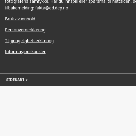
fotografens samtykke. Har du innspill eller spørsmål til nettsiden, se
tilbakemelding:
fakta@ed.dep.no
Bruk av innhold
Personvernerklæring
Tilgjengelighetserklæring
Informasjonskapsler
SIDEKART