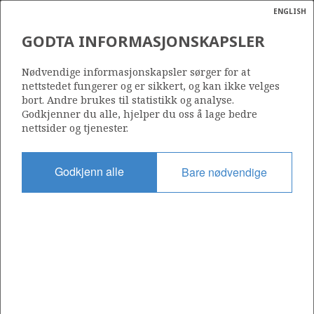
ENGLISH
Søk
N
P
MENY
GODTA INFORMASJONSKAPSLER
Ordlist
Energik
Nødvendige informasjonskapsler sørger for at
nettstedet fungerer og er sikkert, og kan ikke velges
bort. Andre brukes til statistikk og analyse.
Godkjenner du alle, hjelper du oss å lage bedre
nettsider og tjenester.
Godkjenn alle
Bare nødvendige