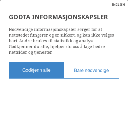
ENGLISH
Søk
N
P
MENY
GODTA INFORMASJONSKAPSLER
Ordlist
Energik
Nødvendige informasjonskapsler sørger for at
nettstedet fungerer og er sikkert, og kan ikke velges
bort. Andre brukes til statistikk og analyse.
Godkjenner du alle, hjelper du oss å lage bedre
nettsider og tjenester.
Del
Del
Del
Del
Sk
på
på
på
i
ut
Godkjenn alle
Bare nødvendige
Facebook
Twitter
LinkedIn
e-
post
OM NORSKPETROLEUM.NO
Dette nettstedet drives av Energidepartementet og
Sokkeldirektoratet i samarbeid. Illustrasjoner, kart, grafer, tabeller
med mer kan gjenbrukes hvis materialet merkes med kilde og
henvisning til www.norskpetroleum.no. Bildene på nettstedet er