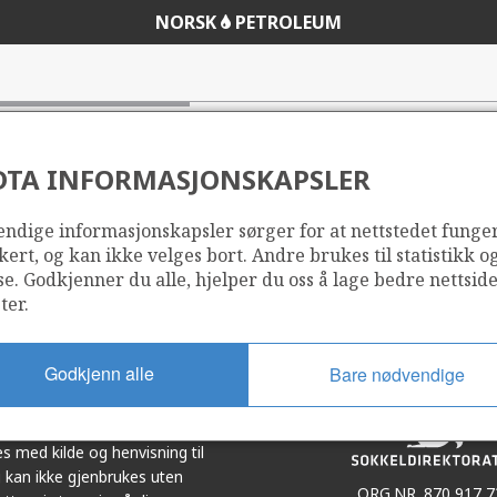
NORSK
PETROLEUM
DTA INFORMASJONSKAPSLER
ndige informasjonskapsler sørger for at nettstedet funge
Del
Del
kert, og kan ikke velges bort. Andre brukes til statistikk o
på
i
se. Godkjenner du alle, hjelper du oss å lage bedre nettsid
r
LinkedIn
e-
ter.
post
Godkjenn alle
Bare nødvendige
et i samarbeid. Illustrasjoner,
s med kilde og henvisning til
 kan ikke gjenbrukes uten
ORG.NR. 870 917 7