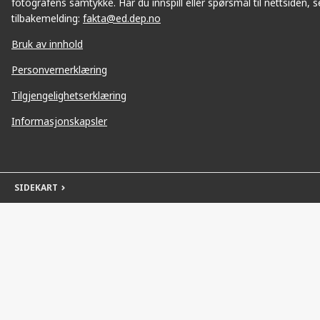
fotografens samtykke. Har du innspill eller spørsmål til nettsiden, se
tilbakemelding:
fakta@ed.dep.no
Bruk av innhold
Personvernerklæring
Tilgjengelighetserklæring
Informasjonskapsler
SIDEKART