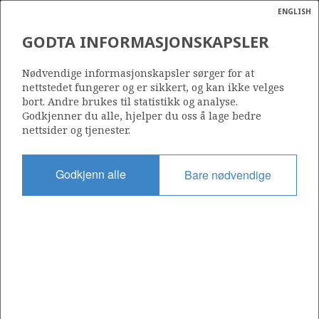
ENGLISH
Søk
N
P
MENY
GODTA INFORMASJONSKAPSLER
Ordlist
Energik
Nødvendige informasjonskapsler sørger for at
nettstedet fungerer og er sikkert, og kan ikke velges
bort. Andre brukes til statistikk og analyse.
Godkjenner du alle, hjelper du oss å lage bedre
nettsider og tjenester.
Del
Del
Del
Del
Sk
på
på
på
i
ut
Godkjenn alle
Bare nødvendige
Facebook
Twitter
LinkedIn
e-
post
OM NORSKPETROLEUM.NO
Dette nettstedet drives av Energidepartementet og
Sokkeldirektoratet i samarbeid. Illustrasjoner, kart, grafer, tabeller
med mer kan gjenbrukes hvis materialet merkes med kilde og
henvisning til www.norskpetroleum.no. Bildene på nettstedet er