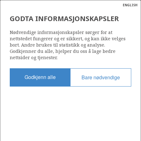
ENGLISH
Søk
N
P
MENY
GODTA INFORMASJONSKAPSLER
Ordlist
Energik
Nødvendige informasjonskapsler sørger for at
nettstedet fungerer og er sikkert, og kan ikke velges
bort. Andre brukes til statistikk og analyse.
Godkjenner du alle, hjelper du oss å lage bedre
nettsider og tjenester.
Del
Del
Del
Del
Sk
på
på
på
i
ut
Godkjenn alle
Bare nødvendige
Facebook
Twitter
LinkedIn
e-
post
OM NORSKPETROLEUM.NO
Dette nettstedet drives av Energidepartementet og
Sokkeldirektoratet i samarbeid. Illustrasjoner, kart, grafer, tabeller
med mer kan gjenbrukes hvis materialet merkes med kilde og
henvisning til www.norskpetroleum.no. Bildene på nettstedet er