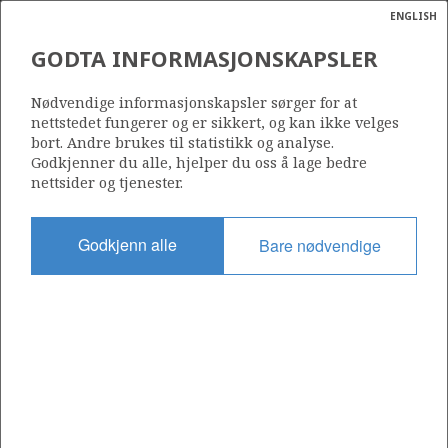
ENGLISH
Søk
N
P
MENY
GODTA INFORMASJONSKAPSLER
Ordlist
Energik
Nødvendige informasjonskapsler sørger for at
nettstedet fungerer og er sikkert, og kan ikke velges
bort. Andre brukes til statistikk og analyse.
Godkjenner du alle, hjelper du oss å lage bedre
nettsider og tjenester.
Godkjenn alle
Bare nødvendige
Del
Del
Del
Del
Sk