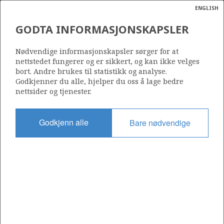
ENGLISH
Søk
N
P
MENY
GODTA INFORMASJONSKAPSLER
Ordlist
Energik
Nødvendige informasjonskapsler sørger for at
Kilde: Oljedirektoratet
nettstedet fungerer og er sikkert, og kan ikke velges
bort. Andre brukes til statistikk og analyse.
Godkjenner du alle, hjelper du oss å lage bedre
nettsider og tjenester.
Godkjenn alle
Bare nødvendige