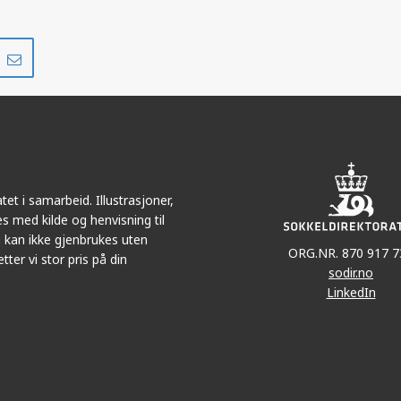
Del
Del
på
i
r
LinkedIn
e-
post
et i samarbeid. Illustrasjoner,
s med kilde og henvisning til
 kan ikke gjenbrukes uten
ORG.NR. 870 917 7
tter vi stor pris på din
sodir.no
LinkedIn