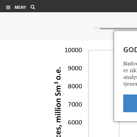
Søk
MENY
GO
Nødve
er sik
analy
tjenes