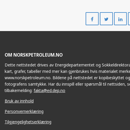
Del
Del
på
på
Facebook
Twitte
OM NORSKPETROLEUM.NO
Dette nettstedet drives av Energidepartementet og Sokkeldirektorat
kart, grafer, tabeller med mer kan gjenbrukes hvis materialet merke
www.norskpetroleum.no. Bildene på nettstedet er kopibeskyttet og
fotografens samtykke. Har du innspill eller spørsmål til nettsiden, se
tilbakemelding:
fakta@ed.dep.no
Bruk av innhold
Personvernerklæring
Tilgjengelighetserklæring