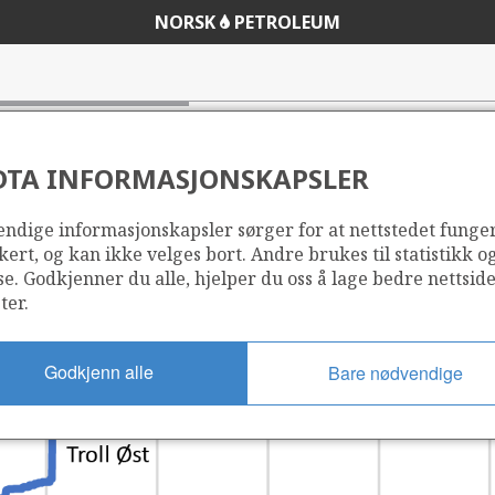
NORSK
PETROLEUM
DTA INFORMASJONSKAPSLER
ndige informasjonskapsler sørger for at nettstedet funge
kert, og kan ikke velges bort. Andre brukes til statistikk o
se. Godkjenner du alle, hjelper du oss å lage bedre nettsid
ter.
Godkjenn alle
Bare nødvendige