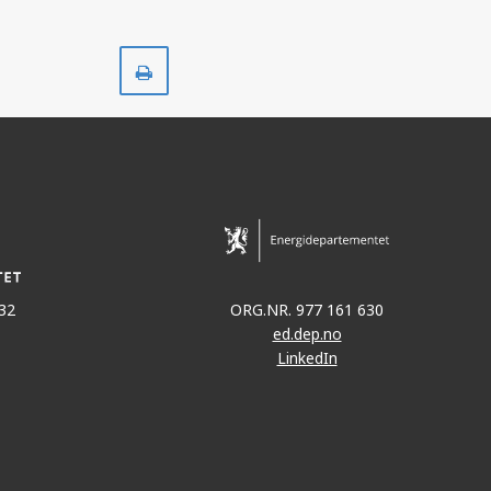
Skriv
ut
32
ORG.NR. 977 161 630
ed.dep.no
LinkedIn