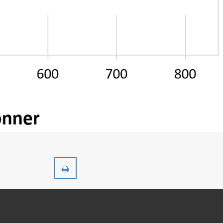
Skriv
ut