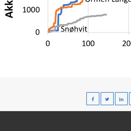
Del
Del
på
på
Facebook
Twitte