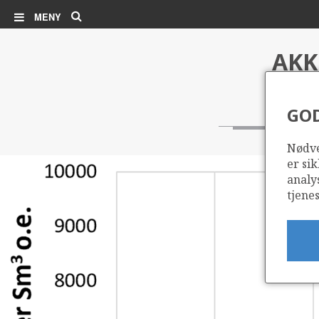
Søk
MENY
AKK
GO
Nødve
er sik
analy
tjenes