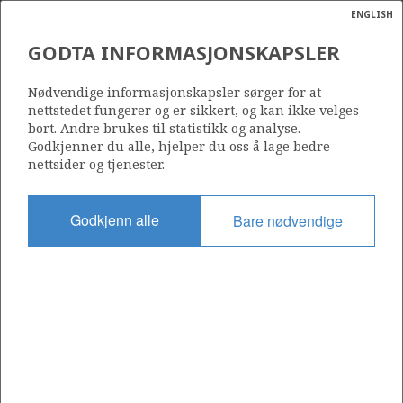
ENGLISH
Søk
N
P
MENY
GODTA INFORMASJONSKAPSLER
BORING PÅ SNORRE A
Ordlist
Energik
PLATTFORMEN
Nødvendige informasjonskapsler sørger for at
nettstedet fungerer og er sikkert, og kan ikke velges
bort. Andre brukes til statistikk og analyse.
Godkjenner du alle, hjelper du oss å lage bedre
nettsider og tjenester.
Foto: Harald Pettersen-Statoil
Godkjenn alle
Bare nødvendige