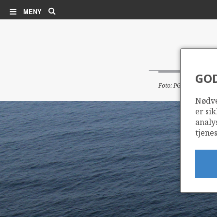
Søk
MENY
GO
Foto: PGS
Nødve
er sik
analy
tjenes