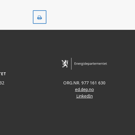
Skriv
ut
32
ORG.NR. 977 161 630
ed.dep.no
LinkedIn