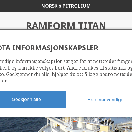
NORSK
PETROLEUM
RAMFORM TITAN
DTA INFORMASJONSKAPSLER
ndige informasjonskapsler sørger for at nettstedet funge
kert, og kan ikke velges bort. Andre brukes til statistikk o
se. Godkjenner du alle, hjelper du oss å lage bedre nettsid
ter.
Godkjenn alle
Bare nødvendige