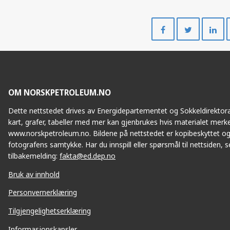
Del
Del
på
på
Facebook
Twitte
OM NORSKPETROLEUM.NO
Dette nettstedet drives av Energidepartementet og Sokkeldirektorat
kart, grafer, tabeller med mer kan gjenbrukes hvis materialet merke
www.norskpetroleum.no. Bildene på nettstedet er kopibeskyttet og
fotografens samtykke. Har du innspill eller spørsmål til nettsiden, se
tilbakemelding:
fakta@ed.dep.no
Bruk av innhold
Personvernerklæring
Tilgjengelighetserklæring
Informasjonskapsler