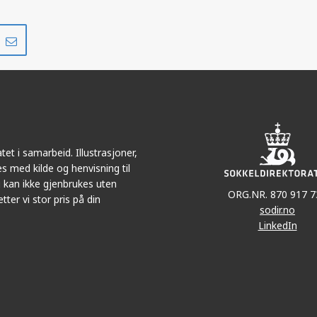
Del
Del
på
i
r
LinkedIn
e-
post
et i samarbeid. Illustrasjoner,
s med kilde og henvisning til
 kan ikke gjenbrukes uten
ORG.NR. 870 917 7
tter vi stor pris på din
sodir.no
LinkedIn