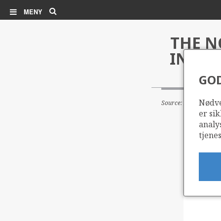
Søk
MENY
THE N
INVOL
GO
Nødve
Source: Research Cou
er sik
analy
tjenes