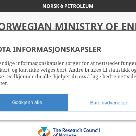
NORSK
PETROLEUM
ORWEGIAN MINISTRY OF EN
VEMENT IN PETROLEUM RE
DTA INFORMASJONSKAPSLER
ndige informasjonskapsler sørger for at nettstedet funge
ncil of Norway
kert, og kan ikke velges bort. Andre brukes til statistikk o
se. Godkjenner du alle, hjelper du oss å lage bedre nettsid
ter.
Godkjenn alle
Bare nødvendige