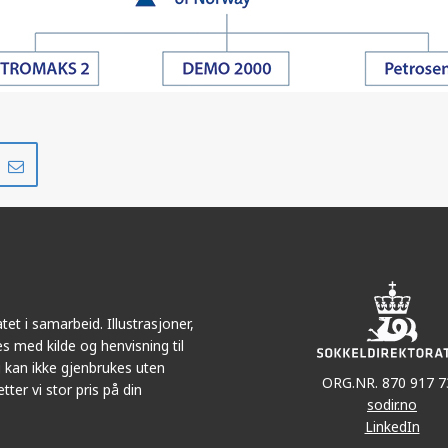
Del
Del
på
i
r
LinkedIn
e-
post
et i samarbeid. Illustrasjoner,
s med kilde og henvisning til
 kan ikke gjenbrukes uten
ORG.NR. 870 917 7
tter vi stor pris på din
sodir.no
LinkedIn