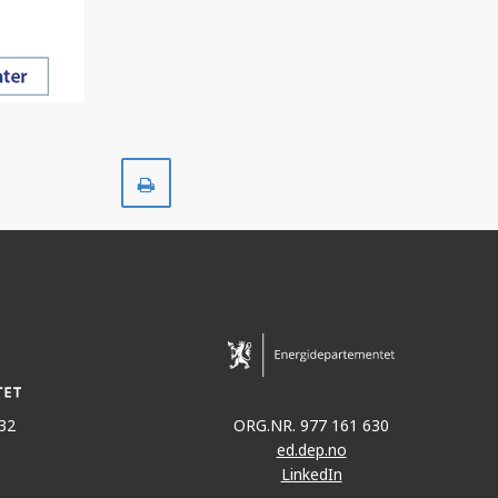
Skriv
ut
32
ORG.NR. 977 161 630
ed.dep.no
LinkedIn