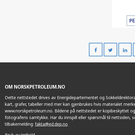
Del
Del
på
på
Facebook
Twitte
OM NORSKPETROLEUM.NO
Dette nettstedet drives av Energidepartementet og Sokkeldirektorat
kart, grafer, tabeller med mer kan gjenbrukes hvis materialet merke
www.norskpetroleum.no. Bildene på nettstedet er kopibeskyttet og
fotografens samtykke. Har du innspill eller spørsmål til nettsiden, se
tilbakemelding:
fakta@ed.dep.no
Bruk av innhold