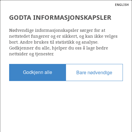
ENGLISH
Søk
N
P
MENY
GODTA INFORMASJONSKAPSLER
Ordlist
Energik
Nødvendige informasjonskapsler sørger for at
nettstedet fungerer og er sikkert, og kan ikke velges
bort. Andre brukes til statistikk og analyse.
Godkjenner du alle, hjelper du oss å lage bedre
nettsider og tjenester.
Del
Del
Del
Del
Sk
på
på
på
i
ut
Godkjenn alle
Bare nødvendige
Facebook
Twitter
LinkedIn
e-
post
OM NORSKPETROLEUM.NO
Dette nettstedet drives av Energidepartementet og
Sokkeldirektoratet i samarbeid. Illustrasjoner, kart, grafer, tabeller
med mer kan gjenbrukes hvis materialet merkes med kilde og
henvisning til www.norskpetroleum.no. Bildene på nettstedet er