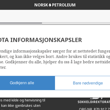
NORSK
PETROLEUM
DTA INFORMASJONSKAPSLER
ndige informasjonskapsler sørger for at nettstedet funge
Del
Del
kert, og kan ikke velges bort. Andre brukes til statistikk o
på
i
se. Godkjenner du alle, hjelper du oss å lage bedre nettsid
r
LinkedIn
e-
ter.
post
Godkjenn alle
Bare nødvendige
et i samarbeid. Illustrasjoner,
s med kilde og henvisning til
 kan ikke gjenbrukes uten
ORG.NR. 870 917 7