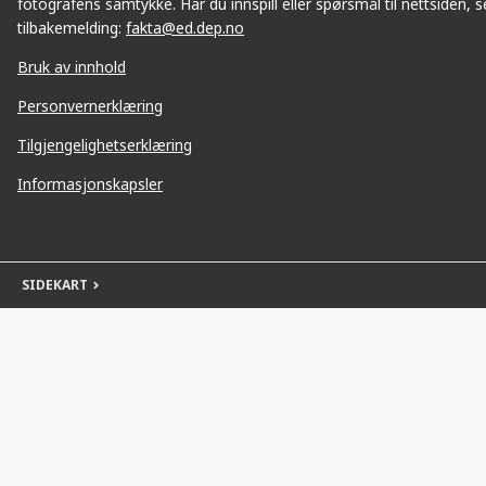
fotografens samtykke. Har du innspill eller spørsmål til nettsiden, se
tilbakemelding:
fakta@ed.dep.no
Bruk av innhold
Personvernerklæring
Tilgjengelighetserklæring
Informasjonskapsler
SIDEKART