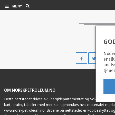
Søk
MENY
GO
Nødve
Del
Del
er sik
på
på
analy
Facebook
Twitte
tjenes
OM NORSKPETROLEUM.NO
Dette nettstedet drives av Energidepartementet og Sokkeldirektorat
kart, grafer, tabeller med mer kan gjenbrukes hvis materialet merke
www.norskpetroleum.no. Bildene på nettstedet er kopibeskyttet og