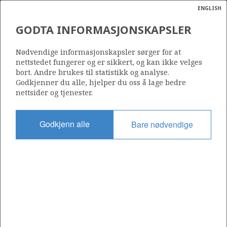
ENGLISH
Søk
N
P
MENY
GODTA INFORMASJONSKAPSLER
Ordlist
Energik
Nødvendige informasjonskapsler sørger for at
nettstedet fungerer og er sikkert, og kan ikke velges
bort. Andre brukes til statistikk og analyse.
Godkjenner du alle, hjelper du oss å lage bedre
nettsider og tjenester.
Del
Del
Del
Del
Sk
på
på
på
i
ut
Godkjenn alle
Bare nødvendige
Facebook
Twitter
LinkedIn
e-
post
OM NORSKPETROLEUM.NO
Dette nettstedet drives av Energidepartementet og
Sokkeldirektoratet i samarbeid. Illustrasjoner, kart, grafer, tabeller
med mer kan gjenbrukes hvis materialet merkes med kilde og
henvisning til www.norskpetroleum.no. Bildene på nettstedet er