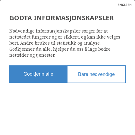
ENGLISH
Søk
N
P
MENY
GODTA INFORMASJONSKAPSLER
Ordlist
Energik
Nødvendige informasjonskapsler sørger for at
nettstedet fungerer og er sikkert, og kan ikke velges
bort. Andre brukes til statistikk og analyse.
Godkjenner du alle, hjelper du oss å lage bedre
nettsider og tjenester.
Del
Del
Del
Del
Sk
på
på
på
i
ut
Godkjenn alle
Bare nødvendige
Facebook
Twitter
LinkedIn
e-
post
OM NORSKPETROLEUM.NO
Dette nettstedet drives av Energidepartementet og
Sokkeldirektoratet i samarbeid. Illustrasjoner, kart, grafer, tabeller
med mer kan gjenbrukes hvis materialet merkes med kilde og
henvisning til www.norskpetroleum.no. Bildene på nettstedet er