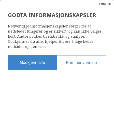
ENGLISH
Søk
N
P
MENY
GODTA INFORMASJONSKAPSLER
Ordlist
Energik
Nødvendige informasjonskapsler sørger for at
nettstedet fungerer og er sikkert, og kan ikke velges
bort. Andre brukes til statistikk og analyse.
Godkjenner du alle, hjelper du oss å lage bedre
nettsider og tjenester.
Del
Del
Del
Del
Sk
på
på
på
i
ut
Godkjenn alle
Bare nødvendige
Facebook
Twitter
LinkedIn
e-
post
OM NORSKPETROLEUM.NO
Dette nettstedet drives av Energidepartementet og
Sokkeldirektoratet i samarbeid. Illustrasjoner, kart, grafer, tabeller
med mer kan gjenbrukes hvis materialet merkes med kilde og
henvisning til www.norskpetroleum.no. Bildene på nettstedet er