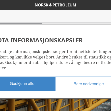
NORSK
PETROLEUM
 energidepartementet/Ministry of Petroleum and Energy
DTA INFORMASJONSKAPSLER
ndige informasjonskapsler sørger for at nettstedet funge
kert, og kan ikke velges bort. Andre brukes til statistikk o
se. Godkjenner du alle, hjelper du oss å lage bedre nettsid
ter.
Godkjenn alle
Bare nødvendige