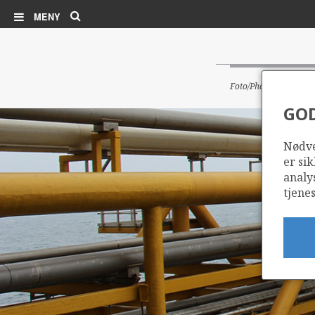
Søk
MENY
Foto/Photo: Olje- og
GO
Nødve
er sik
analy
tjenes