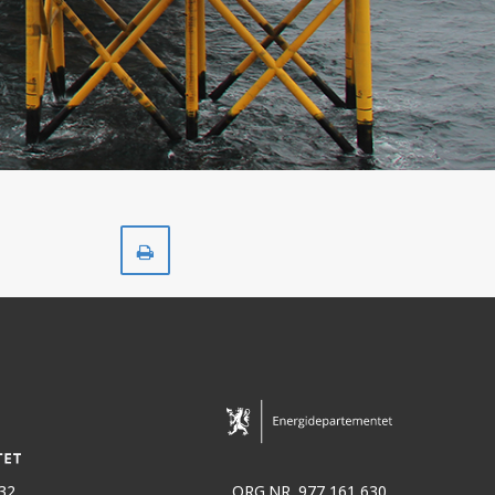
Skriv
ut
32
ORG.NR. 977 161 630