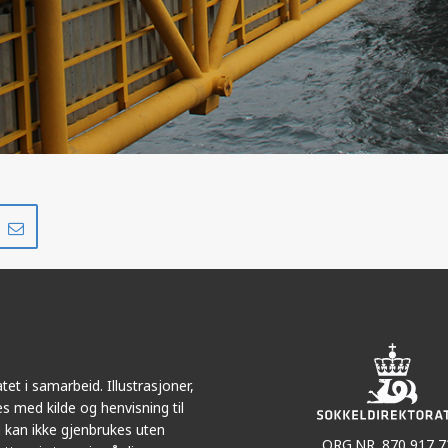
Del
Del
på
i
r
LinkedIn
e-
post
et i samarbeid. Illustrasjoner,
s med kilde og henvisning til
 kan ikke gjenbrukes uten
ORG.NR. 870 917 7