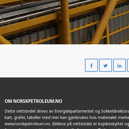
Del
Del
på
på
Facebook
Twitte
OM NORSKPETROLEUM.NO
Dette nettstedet drives av Energidepartementet og Sokkeldirektorat
kart, grafer, tabeller med mer kan gjenbrukes hvis materialet merke
www.norskpetroleum.no. Bildene på nettstedet er kopibeskyttet og