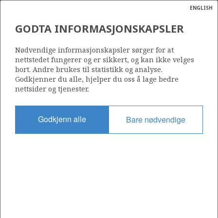
ENGLISH
Søk
N
P
MENY
GODTA INFORMASJONSKAPSLER
GUDRUN-PLATFORM
Ordlist
Energik
Nødvendige informasjonskapsler sørger for at
nettstedet fungerer og er sikkert, og kan ikke velges
bort. Andre brukes til statistikk og analyse.
Godkjenner du alle, hjelper du oss å lage bedre
Foto/Photo: Harald Petersen/Statoil
nettsider og tjenester.
Godkjenn alle
Bare nødvendige