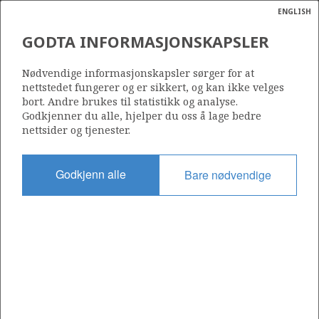
ENGLISH
Søk
N
P
MENY
GODTA INFORMASJONSKAPSLER
Ordlist
Energik
Nødvendige informasjonskapsler sørger for at
nettstedet fungerer og er sikkert, og kan ikke velges
bort. Andre brukes til statistikk og analyse.
Godkjenner du alle, hjelper du oss å lage bedre
nettsider og tjenester.
Godkjenn alle
Bare nødvendige