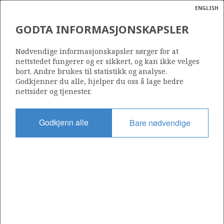
ENGLISH
Søk
N
P
MENY
GODTA INFORMASJONSKAPSLER
Ordlist
Energik
Nødvendige informasjonskapsler sørger for at
nettstedet fungerer og er sikkert, og kan ikke velges
bort. Andre brukes til statistikk og analyse.
Godkjenner du alle, hjelper du oss å lage bedre
nettsider og tjenester.
Del
Del
Del
Del
Sk
på
på
på
i
ut
Godkjenn alle
Bare nødvendige
Facebook
Twitter
LinkedIn
e-
post
OM NORSKPETROLEUM.NO
Dette nettstedet drives av Energidepartementet og
Sokkeldirektoratet i samarbeid. Illustrasjoner, kart, grafer, tabeller
med mer kan gjenbrukes hvis materialet merkes med kilde og
henvisning til www.norskpetroleum.no. Bildene på nettstedet er