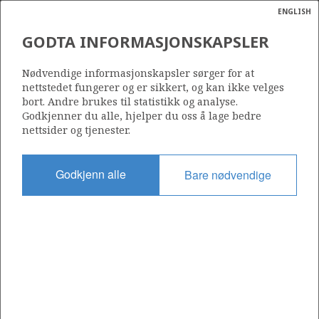
ENGLISH
Søk
N
P
MENY
GODTA INFORMASJONSKAPSLER
Ordlist
Energik
Nødvendige informasjonskapsler sørger for at
Historiske data og prognose for utslipp av produsert vann, 1998-2023
nettstedet fungerer og er sikkert, og kan ikke velges
bort. Andre brukes til statistikk og analyse.
Godkjenner du alle, hjelper du oss å lage bedre
nettsider og tjenester.
Del
Del
Del
Del
Sk
Godkjenn alle
Bare nødvendige
på
på
på
i
ut
Facebook
Twitter
LinkedIn
e-
post
OM NORSKPETROLEUM.NO
Dette nettstedet drives av Energidepartementet og
Sokkeldirektoratet i samarbeid. Illustrasjoner, kart, grafer, tabeller
med mer kan gjenbrukes hvis materialet merkes med kilde og