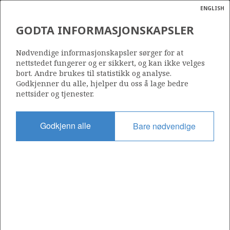
ENGLISH
Søk
N
P
MENY
GODTA INFORMASJONSKAPSLER
INSTALLASJON AV SUBSEA
Ordlist
Energik
MODUL PÅ ÅSGARD
Nødvendige informasjonskapsler sørger for at
nettstedet fungerer og er sikkert, og kan ikke velges
bort. Andre brukes til statistikk og analyse.
Godkjenner du alle, hjelper du oss å lage bedre
nettsider og tjenester.
Foto: Øyvind Hagen - Statoil
Godkjenn alle
Bare nødvendige